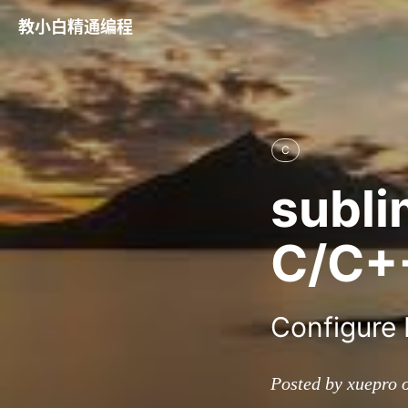
教小白精通编程
C
sub
C/C
Configure
Posted by xuepro 