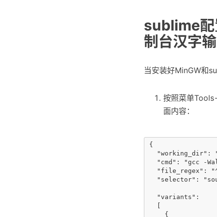
sublim
制台汉字输
当安装好MinGW和su
按照菜单Tools——
面内容：
{

  "working_dir": "
  "cmd": "gcc -Wa
  "file_regex": "
  "selector": "sou
  "variants": 

  [

    { 
