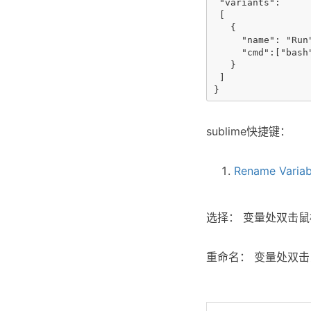
 "variants":

 [

   {

     "name": "Run"
     "cmd":["bash
   }

 ]

sublime快捷键：
Rename Variabl
选择： 变量处双击鼠标；变量
重命名： 变量处双击鼠标；