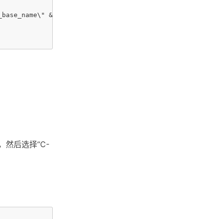
_base_name\" && start cmd /c \"\"${file_path}/${file_base
译，然后选择“C-