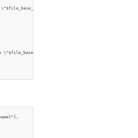
\"$file_base_name\"",

o \"$file_base_name\" && start cmd /c \"\"${file_path}/${
ame}"],
