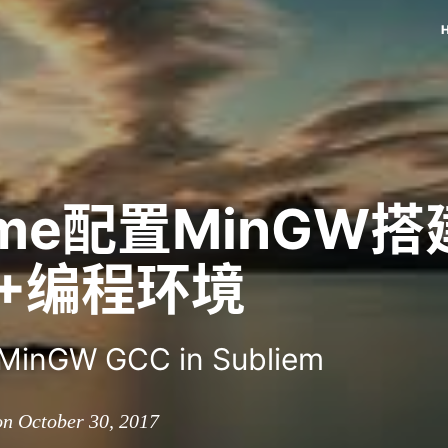
lime配置MinGW搭
++编程环境
 MinGW GCC in Subliem
on October 30, 2017