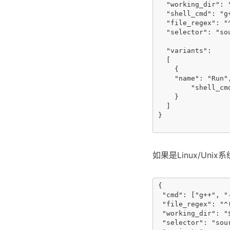
  "working_dir": "
  "shell_cmd": "g
  "file_regex": "
  "selector": "so
  "variants": 

  [

    { 

    "name": "Run",
        "shell_cm
    }

  ]

}

如果是Linux/Uni
{

 "cmd": ["g++", "
 "file_regex": "^
 "working_dir": "$
 "selector": "sou