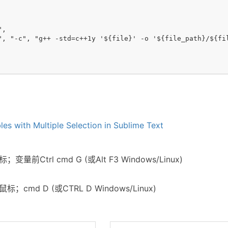
,

", "-c", "g++ -std=c++1y '${file}' -o '${file_path}/${fil
es with Multiple Selection in Sublime Text
前Ctrl cmd G (或Alt F3 Windows/Linux)
cmd D (或CTRL D Windows/Linux)