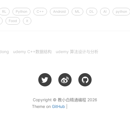
RL
Python
C++
Android
ML
DL
AI
python
Food
it
dong
udemy C++数据结构
udemy 算法设计与分析
Copyright © 教小白精通编程 2026
Theme on
GitHub
|