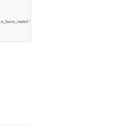
e_base_name}' && '${file_path}/${file_base_name}'"]
