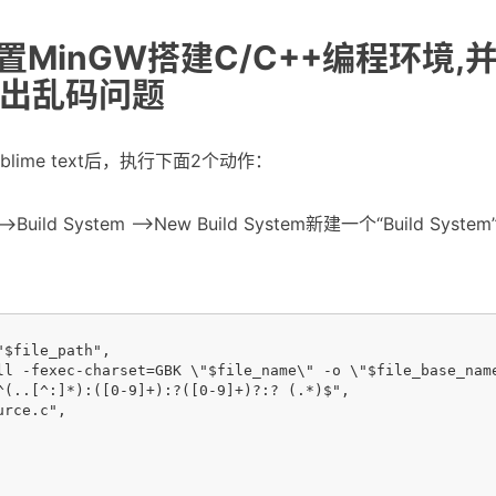
e配置MinGW搭建C/C++编程环境,
出乱码问题
blime text后，执行下面2个动作：
>Build System ——>New Build System新建一个“Build Sy
$file_path",

ll -fexec-charset=GBK \"$file_name\" -o \"$file_base_name
^(..[^:]*):([0-9]+):?([0-9]+)?:? (.*)$",

rce.c",
