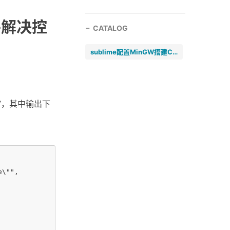
并解决控
CATALOG
sublime配置MinGW搭建C/C++编程环境,并解决控制台汉字输出乱码问题
stem”，其中输出下
\"",
