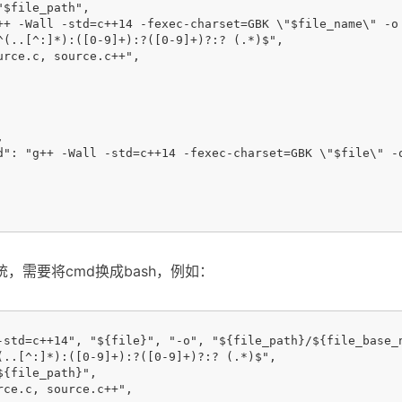
$file_path",

++ -Wall -std=c++14 -fexec-charset=GBK \"$file_name\" -o 
^(..[^:]*):([0-9]+):?([0-9]+)?:? (.*)$",

urce.c, source.c++",



d": "g++ -Wall -std=c++14 -fexec-charset=GBK \"$file\" -
x系统，需要将cmd换成bash，例如：
-std=c++14", "${file}", "-o", "${file_path}/${file_base_n
(..[^:]*):([0-9]+):?([0-9]+)?:? (.*)$",

{file_path}",

rce.c, source.c++",
