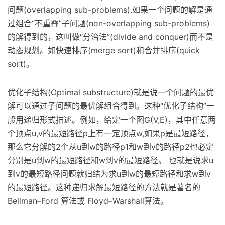
问题(overlapping sub-problems).如果一个问题的解是通
过组合“不重叠”子问题(non-overlapping sub-problems)
的解得到的，这叫做“分治法”(divide and conquer)而不是
动态规划。如快速排序(merge sort)和合并排序(quick
sort)。
优化子结构(Optimal substructure)就是说一个问题的最优
解可以通过子问题的最优解组合得到。这种“优化子结构”一
般用递归形式描述。例如，给定一个图G(V,E)，其中任意两
个顶点u,v的最短路径p上有一定顶点w,如果p是最短路径，
那么它分解的2个从u到w的路径p1和w到v的路径p2也必定
分别是u到w的最短路径和w到v的最短路径。 也就是说求u
到v的最短路径问题就归结为求u到w的最短路径和求w到v
的最短路径。这种递归求解最短路径的方法就是著名的
Bellman–Ford 算法或 Floyd–Warshall算法。