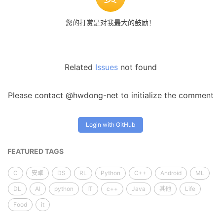
您的打赏是对我最大的鼓励！
Related
Issues
not found
Please contact @hwdong-net to initialize the comment
Login with GitHub
FEATURED TAGS
C
安卓
DS
RL
Python
C++
Android
ML
DL
AI
python
IT
c++
Java
其他
Life
Food
it