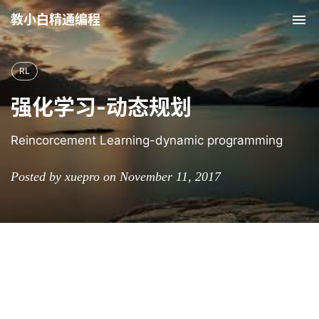
教小白精通编程
Tog
nav
RL
强化学习-动态规划
Reincorcement Learning-dynamic programming
Posted by xuepro on November 11, 2017