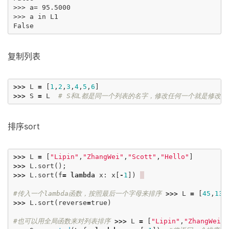
>>> a= 95.5000

>>> a in L1

复制列表
>>>
L
=
[
1
,
2
,
3
,
4
,
5
,
6
]
>>>
S
=
L
# S和L都是同一个列表的名字，修改任何一个就是修改
排序sort
>>>
L
=
[
"Lipin"
,
"ZhangWei"
,
"Scott"
,
"Hello"
]
>>>
L
.
sort
();
>>>
L
.
sort
(
f
=
lambda
x
:
x
[
-
1
])
#传入一个lambda函数，按照最后一个字母来排序
>>>
L
=
[
45
,
13
,
>>>
L
.
sort
(
reverse
=
true
)
#也可以用全局函数来对列表排序
>>>
L
=
[
"Lipin"
,
"ZhangWei"
,