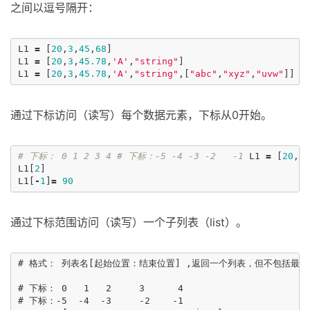
之间以逗号隔开：
L1
=
[
20
,
3
,
45
,
68
]
L1
=
[
20
,
3
,
45.78
,
'A'
,
"string"
]
L1
=
[
20
,
3
,
45.78
,
'A'
,
"string"
,[
"abc"
,
"xyz"
,
"uvw"
]]
通过下标访问（读写）每个数据元素，下标从0开始。
# 下标： 0 1 2 3 4 # 下标：-5 -4 -3 -2 -1
L1
=
[
20
,
3
L1
[
2
]
L1
[
-
1
]
=
90
通过下标范围访问（读写）一个子列表（list）。
# 格式： 列表名[起始位置：结束位置] ,返回一个列表，但不包括最后
# 下标： 0   1   2     3      4

# 下标：-5  -4  -3     -2    -1
