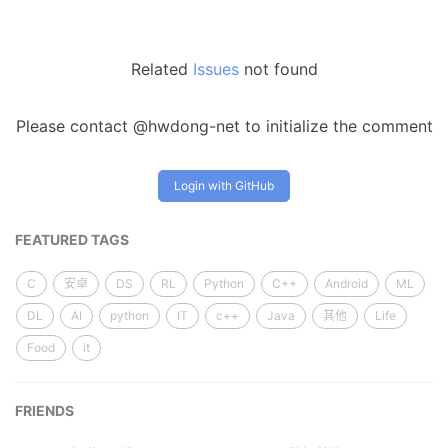
Related
Issues
not found
Please contact @hwdong-net to initialize the comment
Login with GitHub
FEATURED TAGS
C
安卓
DS
RL
Python
C++
Android
ML
DL
AI
python
IT
c++
Java
其他
Life
Food
it
FRIENDS