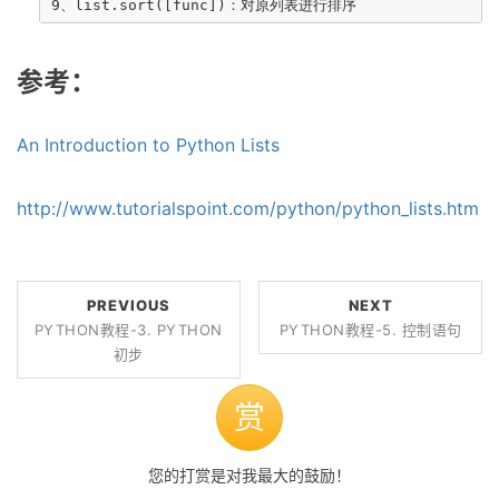
参考：
An Introduction to Python Lists
http://www.tutorialspoint.com/python/python_lists.htm
PREVIOUS
NEXT
PYTHON教程-3. PYTHON
PYTHON教程-5. 控制语句
初步
赏
您的打赏是对我最大的鼓励！