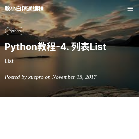
教小白精通编程
Tog
nav
Python
Python教程-4. 列表List
List
Posted by xuepro on November 15, 2017