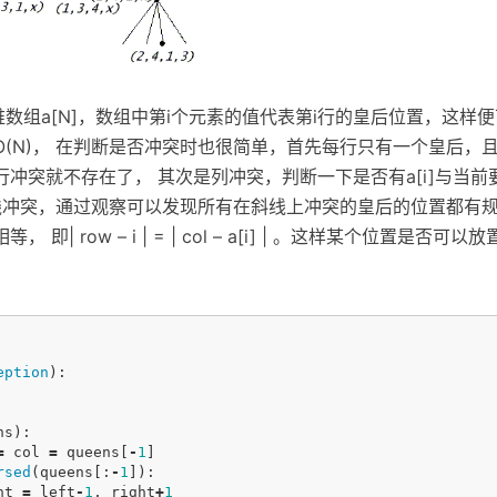
数组a[N]，数组中第i个元素的值代表第i行的皇后位置，这样
O(N)， 在判断是否冲突时也很简单，首先每行只有一个皇后，
冲突就不存在了， 其次是列冲突，判断一下是否有a[i]与当前
斜线冲突，通过观察可以发现所有在斜线上冲突的皇后的位置都有
即| row – i | = | col – a[i] | 。这样某个位置是否
eption
):
ns
):
=
col
=
queens
[
-
1
]
rsed
(
queens
[:
-
1
]):
ht
=
left
-
1
,
right
+
1