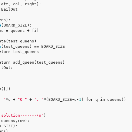
left
,
col
,
right
):
BailOut
ens
):
e
(
BOARD_SIZE
):
ns
=
queens
+
[
i
]
ate
(
test_queens
)
n
(
test_queens
)
==
BOARD_SIZE
:
eturn
test_queens
eturn
add_queen
(
test_queens
)
ilOut
:
n
([])
. "
*
q
+
"Q "
+
". "
*
(
BOARD_SIZE
-
q
-
1
)
for
q
in
queens
))
 solution-------
\n
"
)
(
queens
,
row
):
D_SIZE
):
ens
)