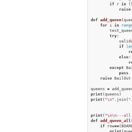
if
r
in
(
raise
def
add_queen
(
que
for
i
in
rang
test_quee
try
:
valid
if
le
r
else
:
r
except
Ba
pass
raise
BailOut
queens
=
add_quee
print
(
queens
)
print
(
"
\n
"
.
join
(
"
print
(
"
\n\n
---all
def
add_queen_all
if
row
==
(
BOAR
print
(
que