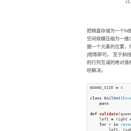
把棋盘存储为一个N维
空间规模压缩为一维
据一个元素的位置，行
j相等即可。 至于
的行列互减的绝对值相等， 
经解决。
BOARD_SIZE
=
4
class
BailOut
(
Exc
pass
def
validate
(
quee
left
=
right
for
r
in
reve
left
,
rig