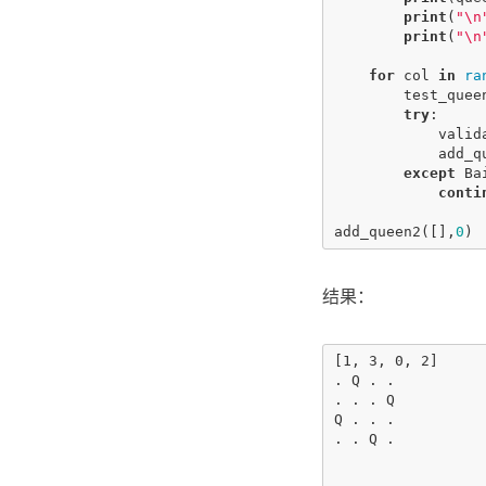
print
(
"
\n
print
(
"
\n
for
col
in
ra
test_quee
try
:
valid
add_q
except
Ba
conti
add_queen2
([],
0
)
结果：
[1, 3, 0, 2]

. Q . . 

. . . Q 

Q . . . 

. . Q . 
