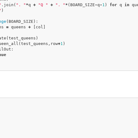
"
.
join
(
". "
*
q
+
"Q "
+
". "
*
(
BOARD_SIZE
-
q
-
1
)
for
q
in
qu
"
)
nge
(
BOARD_SIZE
):
ns
=
queens
+
[
col
]
ate
(
test_queens
)
ueen_all
(
test_queens
,
row
+
1
)
ilOut
:
nue