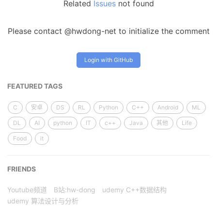
Related
Issues
not found
Please contact @hwdong-net to initialize the comment
Login with GitHub
FEATURED TAGS
C
安卓
DS
RL
Python
C++
Android
ML
DL
AI
python
IT
c++
Java
其他
Life
Food
it
FRIENDS
Youtube频道
B站:hw-dong
udemy C++数据结构
udemy 算法设计与分析