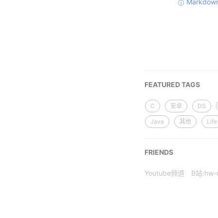
Markdown
FEATURED TAGS
C
安卓
DS
Java
其他
Life
FRIENDS
Youtube频道
B站:hw-