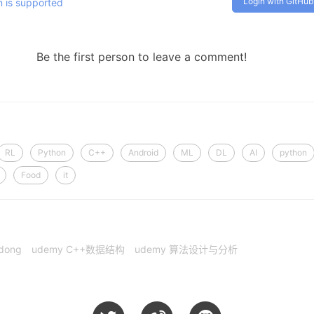
Login with GitHub
 is supported
Be the first person to leave a comment!
RL
Python
C++
Android
ML
DL
AI
python
Food
it
dong
udemy C++数据结构
udemy 算法设计与分析