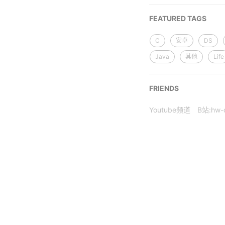
FEATURED TAGS
C
安卓
DS
Java
其他
Life
FRIENDS
Youtube频道
B站:hw-