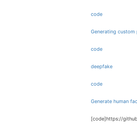
code
Generating custom p
code
deepfake
code
Generate human fac
[code]https://githu