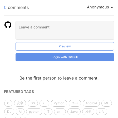
0
comments
Anonymous
Preview
Login with GitHub
Be the first person to leave a comment!
FEATURED TAGS
C
安卓
DS
RL
Python
C++
Android
ML
DL
AI
python
IT
c++
Java
其他
Life