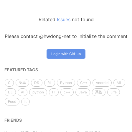
Related
Issues
not found
Please contact @hwdong-net to initialize the comment
Login with GitHub
FEATURED TAGS
C
安卓
DS
RL
Python
C++
Android
ML
DL
AI
python
IT
c++
Java
其他
Life
Food
it
FRIENDS