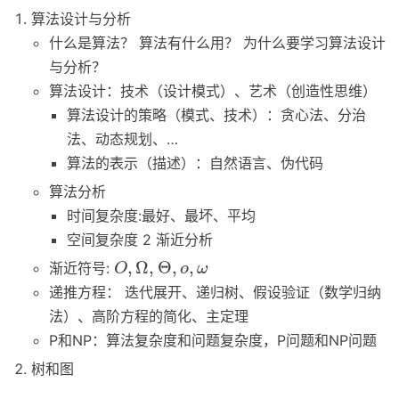
算法设计与分析
什么是算法？ 算法有什么用？ 为什么要学习算法设计
与分析？
算法设计：技术（设计模式）、艺术（创造性思维）
算法设计的策略（模式、技术）：贪心法、分治
法、动态规划、…
算法的表示（描述）：自然语言、伪代码
算法分析
时间复杂度:最好、最坏、平均
空间复杂度 2 渐近分析
,
Ω
,
Θ
,
,
渐近符号:
O
,
Ω
,
Θ
,
o
,
ω
O
o
ω
递推方程： 迭代展开、递归树、假设验证（数学归纳
法）、高阶方程的简化、主定理
P和NP：算法复杂度和问题复杂度，P问题和NP问题
树和图