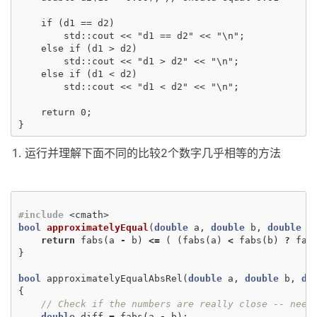
    if (d1 == d2)

        std::cout << "d1 == d2" << "\n";

    else if (d1 > d2)

        std::cout << "d1 > d2" << "\n";

    else if (d1 < d2)

        std::cout << "d1 < d2" << "\n";

    return 0;

运行并理解下面不同的比较2个数字几乎相等的方法
#include
<cmath>
bool
approximatelyEqual
(
double
a
,
double
b
,
double
e
return
fabs
(
a
-
b
)
<=
(
(
fabs
(
a
)
<
fabs
(
b
)
?
fab
}
bool
approximatelyEqualAbsRel
(
double
a
,
double
b
,
do
{
// Check if the numbers are really close -- need
double
diff
=
fabs
(
a
-
b
);