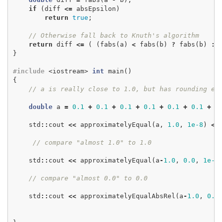
if
(
diff
<=
absEpsilon
)
return
true
;
// Otherwise fall back to Knuth's algorithm
return
diff
<=
(
(
fabs
(
a
)
<
fabs
(
b
)
?
fabs
(
b
)
:
}
#include
<iostream>
int
main
()
{
// a is really close to 1.0, but has rounding er
double
a
=
0.1
+
0.1
+
0.1
+
0.1
+
0.1
+
0.1
+
0
std
::
cout
<<
approximatelyEqual
(
a
,
1.0
,
1e-8
)
<<
// compare "almost 1.0" to 1.0
std
::
cout
<<
approximatelyEqual
(
a
-
1.0
,
0.0
,
1e-8
// compare "almost 0.0" to 0.0
std
::
cout
<<
approximatelyEqualAbsRel
(
a
-
1.0
,
0.0