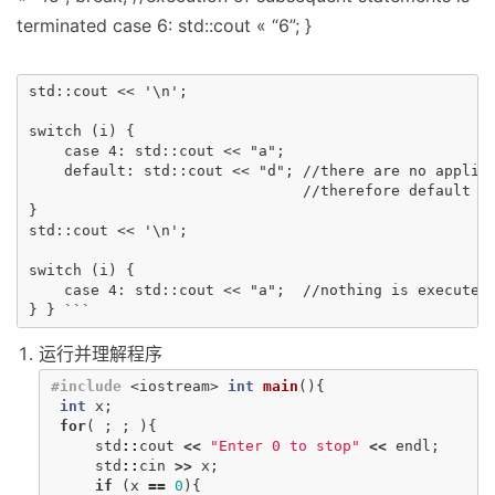
terminated case 6: std::cout « “6”; }
std::cout << '\n';

switch (i) {

    case 4: std::cout << "a";

    default: std::cout << "d"; //there are no applica
                               //therefore default is
} 

std::cout << '\n';

switch (i) {

    case 4: std::cout << "a";  //nothing is executed

运行并理解程序
#include
<iostream>
int
main
(){
int
x
;
for
(
;
;
){
std
::
cout
<<
"Enter 0 to stop"
<<
endl
;
std
::
cin
>>
x
;
if
(
x
==
0
){