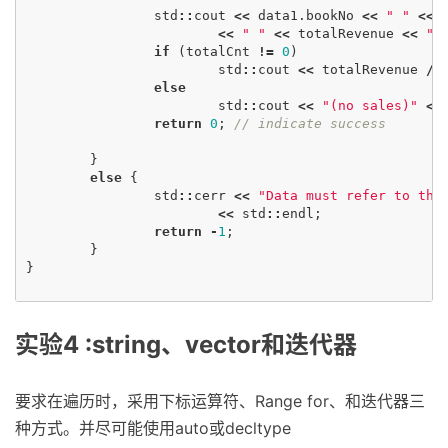
std
::
cout
<<
data1
.
bookNo
<<
" "
<<
<<
" "
<<
totalRevenue
<<
" 
if
(
totalCnt
!=
0
)
std
::
cout
<<
totalRevenue
/
else
std
::
cout
<<
"(no sales)"
<<
return
0
;
// indicate success
}
else
{
std
::
cerr
<<
"Data must refer to the
<<
std
::
endl
;
return
-
1
;
}
}
实验4 :string、vector和迭代器
要求在遍历时，采用下标运算符、Range for、和迭代器三
种方式。并尽可能使用auto或decltype