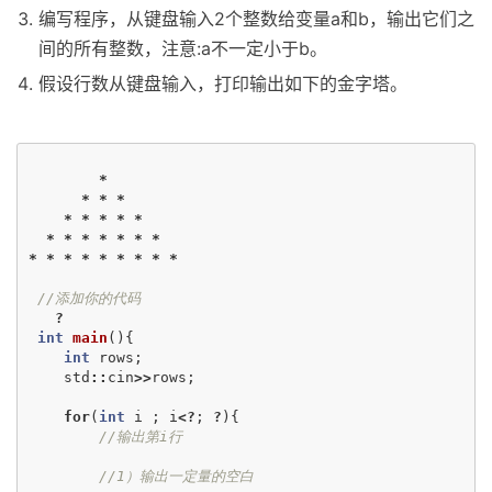
编写程序，从键盘输入2个整数给变量a和b，输出它们之
间的所有整数，注意:a不一定小于b。
假设行数从键盘输入，打印输出如下的金字塔。
*
*
*
*
*
*
*
*
*
*
*
*
*
*
*
*
*
*
*
*
*
*
*
*
*
//添加你的代码
?
int
main
(){
int
rows
;
std
::
cin
>>
rows
;
for
(
int
i
;
i
<?
;
?
){
//输出第i行
//1）输出一定量的空白