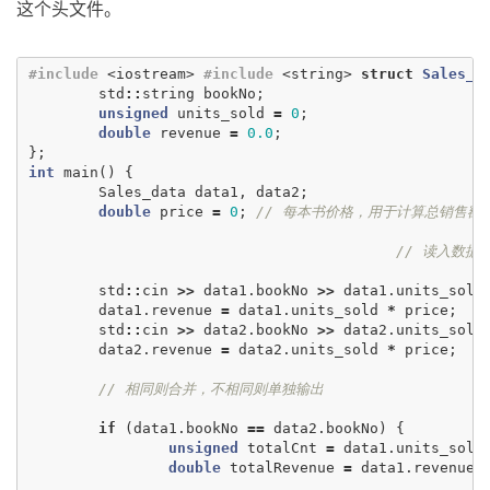
这个头文件。
#include
<iostream>
#include
<string>
struct
Sales_d
std
::
string
bookNo
;
unsigned
units_sold
=
0
;
double
revenue
=
0.0
;
};
int
main
()
{
Sales_data
data1
,
data2
;
double
price
=
0
;
// 每本书价格，用于计算总销售额re
// 读入数据到d
std
::
cin
>>
data1
.
bookNo
>>
data1
.
units_sold
data1
.
revenue
=
data1
.
units_sold
*
price
;
std
::
cin
>>
data2
.
bookNo
>>
data2
.
units_sold
data2
.
revenue
=
data2
.
units_sold
*
price
;
// 相同则合并，不相同则单独输出
if
(
data1
.
bookNo
==
data2
.
bookNo
)
{
unsigned
totalCnt
=
data1
.
units_sold
double
totalRevenue
=
data1
.
revenue