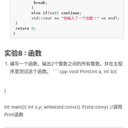
break
;
}
else
if
(
x
>
0
)
continue
;
std
::
cout
<<
"你输入了一个负数！"
<<
endl
;
}
return
0
;
}
实验8 : 函数
编写一个函数，输出2个整数之间的所有整数。并在主程
序里测试这个函数。 ```cpp void Print(int a, int b){
}
int main(){ int x,y; while(std::cin»x){ if(std::cin»y{ //调用
Print函数