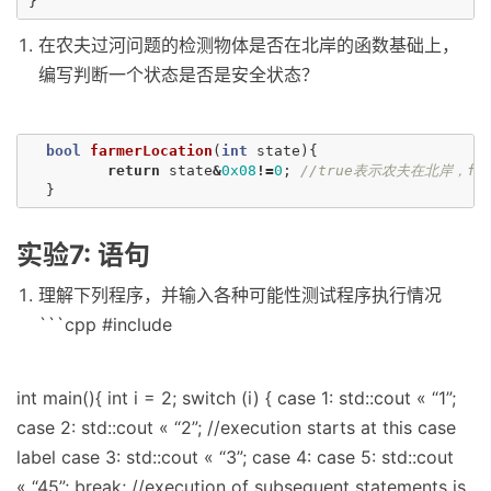
}
在农夫过河问题的检测物体是否在北岸的函数基础上，
编写判断一个状态是否是安全状态？
bool
farmerLocation
(
int
state
){
return
state
&
0x08
!=
0
;
//true表示农夫在北岸，fa
}
实验7: 语句
理解下列程序，并输入各种可能性测试程序执行情况
```cpp #include
int main(){ int i = 2; switch (i) { case 1: std::cout « “1”;
case 2: std::cout « “2”; //execution starts at this case
label case 3: std::cout « “3”; case 4: case 5: std::cout
« “45”; break; //execution of subsequent statements is