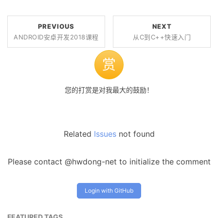
PREVIOUS
NEXT
ANDROID安卓开发2018课程
从C到C++快速入门
赏
您的打赏是对我最大的鼓励！
Related
Issues
not found
Please contact @hwdong-net to initialize the comment
Login with GitHub
FEATURED TAGS