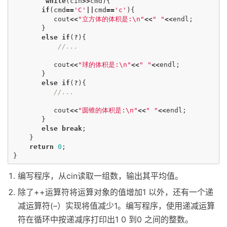
while
(
cin
>>
cmd
){
if
(
cmd
==
'C'
||
cmd
==
'c'
){
cout
<<
"立方体的体积是:
\n
"
<<
" "
<<
endl
;
}
else
if
(
?
){
//...
cout
<<
"球的体积是:
\n
"
<<
" "
<<
endl
;
}
else
if
(
?
){
//...
cout
<<
"圆锥的体积是:
\n
"
<<
" "
<<
endl
;
}
else
break
;
}
return
0
;
}
编写程序，从cin读取一组数，输出其平均值。
除了++运算符将运算对象的值增加1 以外，还有一个递
减运算符(–）实现将值减少1。编写程序，使用递减运算
符在循环中按递减序打印出1 0 到0 之间的整数。