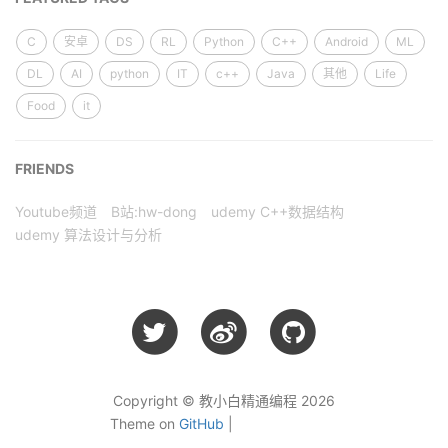
C
安卓
DS
RL
Python
C++
Android
ML
DL
AI
python
IT
c++
Java
其他
Life
Food
it
FRIENDS
Youtube频道
B站:hw-dong
udemy C++数据结构
udemy 算法设计与分析
Copyright © 教小白精通编程 2026
Theme on
GitHub
|