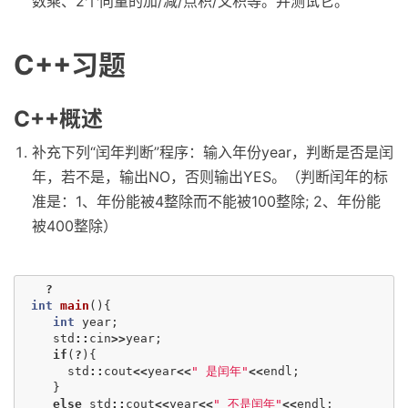
数乘、2个向量的加/减/点积/叉积等。并测试它。
C++习题
C++概述
补充下列“闰年判断”程序：输入年份year，判断是否是闰
年，若不是，输出NO，否则输出YES。（判断闰年的标
准是：1、年份能被4整除而不能被100整除; 2、年份能
被400整除）
?
int
main
(){
int
year
;
std
::
cin
>>
year
;
if
(
?
){
std
::
cout
<<
year
<<
" 是闰年"
<<
endl
;
}
else
std
::
cout
<<
year
<<
" 不是闰年"
<<
endl
;