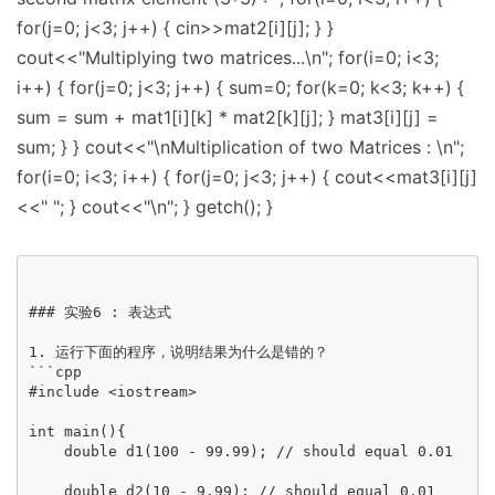
for(j=0; j<3; j++) { cin>>mat2[i][j]; } }
cout<<"Multiplying two matrices...\n"; for(i=0; i<3;
i++) { for(j=0; j<3; j++) { sum=0; for(k=0; k<3; k++) {
sum = sum + mat1[i][k] * mat2[k][j]; } mat3[i][j] =
sum; } } cout<<"\nMultiplication of two Matrices : \n";
for(i=0; i<3; i++) { for(j=0; j<3; j++) { cout<<mat3[i][j]
<<" "; } cout<<"\n"; } getch(); }
### 实验6 : 表达式

1. 运行下面的程序，说明结果为什么是错的？

```cpp

#include <iostream>

int main(){

    double d1(100 - 99.99); // should equal 0.01

    double d2(10 - 9.99); // should equal 0.01
