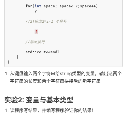
for
(
int
space
;
space
<
?
;
space
++
)
?
//2)输出2*i-1 个星号
？
//输出换行
std
::
cout
<<
endl
}
}
从键盘输入两个字符串给string类型的变量，输出这两个
字符串的长度和两个字符串拼接后的新字符串。
实验2: 变量与基本类型
读程序写结果，并编写程序验证你的结果！