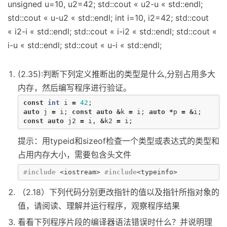
unsigned u=10, u2=42; std::cout « u2-u « std::endl;
std::cout « u-u2 « std::endl; int i=10, i2=42; std::cout
« i2-i « std::endl; std::cout « i-i2 « std::endl; std::cout «
i-u « std::endl; std::cout « u-i « std::endl;
(2.35):判断下列定义推断出的类型是什么,分别占用多大
内存，然后编写程序进行验证。
const
int
i
=
42
;
auto
j
=
i
;
const
auto
&
k
=
i
;
auto
*
p
=
&
i
;
const
auto
j2
=
i
,
&
k2
=
i
;
提示：用typeid和sizeof检查一个类型或表达式的类型和
占用内存大小，需要包含头文件
#include
<iostream>
#include
<typeinfo>
（2.18）下列代码分别更改指针的值以及指针所指对象的
值，请阅读、理解并运行程序，观察程序结果
看看下列程序片段的编译器语法错误时什么？并说明理