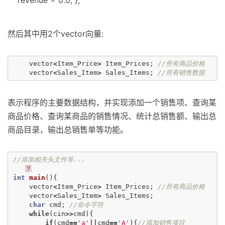
revenue = 0.0; };
然后其中用2个vector向量:
vector
<
Item_Price
>
Item_Prices
;
//所有商品价格
vector
<
Sales_Item
>
Sales_Items
;
//所有销售数据
表示程序的主要数据结构，并实现添加一个销售项、查询某
商品价格、查询某商品的销售情况、统计总销售额、输出总
商品目录，输出总销售单等功能。
//添加相关头文件等...
？
int
main
(){
vector
<
Item_Price
>
Item_Prices
;
//所有商品价格
vector
<
Sales_Item
>
Sales_Items
;
char
cmd
;
//命令字符
while
(
cin
>>
cmd
){
if
(
cmd
==
'a'
||
cmd
==
'A'
){
//添加销售项目