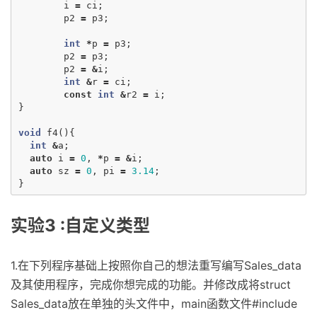
i
=
ci
;
p2
=
p3
;
int
*
p
=
p3
;
p2
=
p3
;
p2
=
&
i
;
int
&
r
=
ci
;
const
int
&
r2
=
i
;
}
void
f4
(){
int
&
a
;
auto
i
=
0
,
*
p
=
&
i
;
auto
sz
=
0
,
pi
=
3.14
;
}
实验3 :自定义类型
1.在下列程序基础上按照你自己的想法重写编写Sales_data
及其使用程序，完成你想完成的功能。并修改成将struct
Sales_data放在单独的头文件中，main函数文件#include