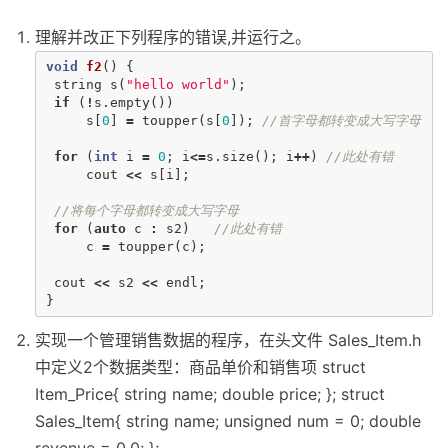
理解并改正下列程序的错误,并运行之。
void
f2
()
{
string
s
(
"hello world"
);
if
(
!
s
.
empty
())
s
[
0
]
=
toupper
(
s
[
0
]);
//首字母都转变成大写字母
for
(
int
i
=
0
;
i
<=
s
.
size
();
i
++
)
//此处有错
cout
<<
s
[
i
];
//将每个字母都转变成大写字母
for
(
auto
c
:
s2
)
//此处有错
c
=
toupper
(
c
);
cout
<<
s2
<<
endl
;
}
实现一个管理销售数据的程序，在头文件 Sales_Item.h
中定义2个数据类型：商品单价和销售项 struct
Item_Price{ string name; double price; }; struct
Sales_Item{ string name; unsigned num = 0; double