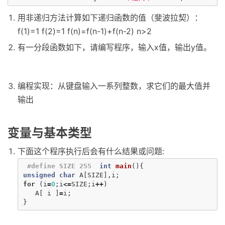
用非递归方法计算如下递归函数的值（斐波拉契）：
f(1)=1 f(2)=1 f(n)=f(n-1)+f(n-2) n>2
有一分段函数如下，请编写程序，输入x值，输出y值。
编程实现：从键盘输入一系列整数，求它们的最大值并
输出
变量与基本类型
下面这个程序执行后会有什么结果或问题:
#define SIZE 255
int
main
(){
unsigned
char
A
[
SIZE
],
i
;
for
(
i
=
0
;
i
<=
SIZE
;
i
++
)
A
[
i
]
=
i
;
}