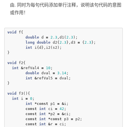
由. 同时为每句代码添加单行注释，说明该句代码的意图
或作用！
void
f
{
double
d
=
2.3
,
d1
(
2.3
);
long
double
d2
{
2.3
},
d3
=
{
2.3
};
int
i
{
d
},
i2
(
s2
);
}
void
f2
{
int
&
refVal4
=
10
;
double
dval
=
3.14
;
int
&
refVal5
=
dval
;
}
void
f3
(){
int
i
=
0
;
int
*
const
p1
=
&
i
;
const
int
ci
=
42
;
const
int
*
p2
=
&
ci
;
const
int
*
const
p3
=
p2
;
const
int
&
r
=
ci
;